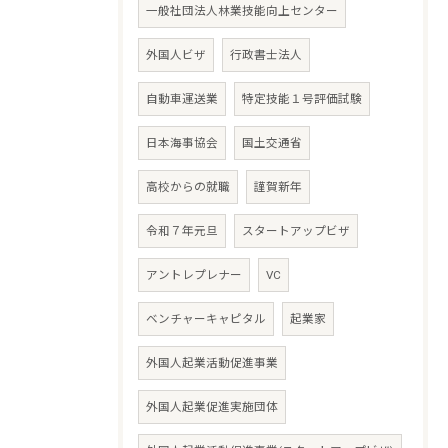
一般社団法人林業技能向上センター
外国人ビザ
行政書士法人
自動車運送業
特定技能１号評価試験
日本海事協会
国土交通省
高校からの就職
謹賀新年
令和７年元旦
スタートアップビザ
アントレプレナー
VC
ベンチャーキャピタル
起業家
外国人起業活動促進事業
外国人起業促進実施団体