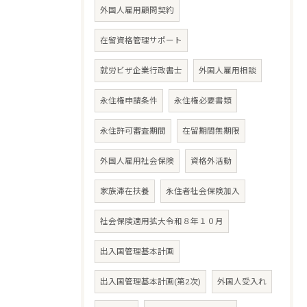
外国人雇用顧問契約
在留資格管理サポート
就労ビザ企業行政書士
外国人雇用相談
永住権申請条件
永住権必要書類
永住許可審査期間
在留期間無期限
外国人雇用社会保険
資格外活動
家族滞在扶養
永住者社会保険加入
社会保険適用拡大令和８年１０月
出入国管理基本計画
出入国管理基本計画(第2次)
外国人受入れ