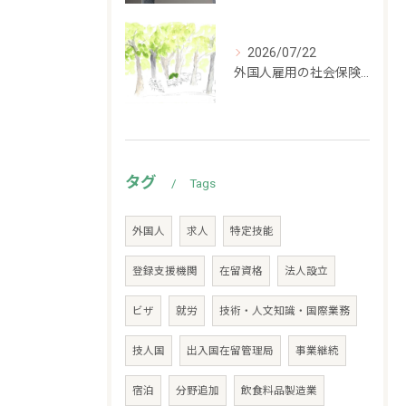
2026/07/22
外国人雇用の社会保険加入義務｜留学生・家族滞在・永住者別に解説
タグ
Tags
外国人
求人
特定技能
登録支援機関
在留資格
法人設立
ビザ
就労
技術・人文知識・国際業務
技人国
出入国在留管理局
事業継続
宿泊
分野追加
飲食料品製造業