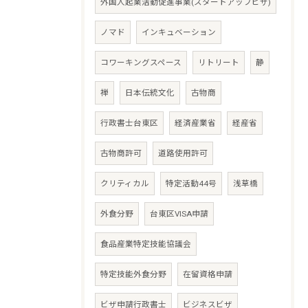
外国人起業活動促進事業(スタートアップビザ)
ノマド
インキュベーション
コワーキングスペース
リトリート
静
禅
日本伝統文化
古物商
行政書士台東区
経済産業省
経産省
古物商許可
道路使用許可
クリティカル
特定活動44号
浅草橋
外食分野
台東区VISA申請
食品産業特定技能協議会
特定技能外食分野
在留資格申請
ビザ申請行政書士
ビジネスビザ