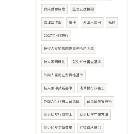
育成就労制度
監理支援機関
監理団体型
要件
外国人雇用
転籍
2027年4月施行
技術人文知識国際業務令和８年
技人国明確化
就労ビザ審査基準
外国人雇用在留資格基準
技人国申請新基準
浅草橋行政書士
外国人行政書士台東区
台東区在留資格
就労ビザ行政書士
就労ビザ申請方法
就労ビザ更新費用
在留資格就労