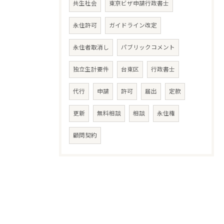
共生社会
東京ビザ申請行政書士
永住許可
ガイドライン改定
永住者取消し
パブリックコメント
独立生計要件
台東区
行政書士
代行
申請
許可
届出
定款
更新
無料相談
相談
永住権
顧問契約