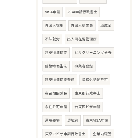
VISA申請
VISA申請行政書士
外国人採用
外国人従業員
助成金
不法就労
出入国在留管理庁
建築物清掃業
ビルクリーニング分野
建築物衛生法
事業者登録
建築物清掃業登録
資格外活動許可
在留期間延長
東京都行政書士
永住許可申請
台東区ビザ申請
運用要領
環境省
東京VISA申請
東京でビザ申請行政書士
企業内転勤