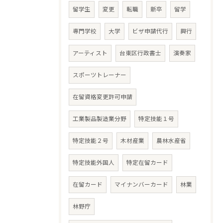
留学生
変更
転職
新卒
留学
専門学校
大学
ビザ申請代行
興行
アーティスト
台東区行政書士
演奏家
スポーツトレーナー
在留資格変更許可申請
工業製品製造業分野
特定技能１号
特定技能２号
木材産業
農林水産省
特定技能外国人
特定在留カード
在留カード
マイナンバーカード
林業
林野庁