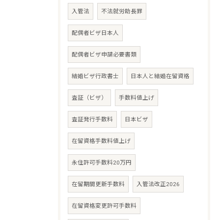
入管法
不法就労助長罪
配偶者ビザ日本人
配偶者ビザ申請必要書類
結婚ビザ行政書士
日本人と結婚在留資格
査証（ビザ）
手数料値上げ
査証発行手数料
日本ビザ
在留資格手数料値上げ
永住許可手数料20万円
在留期間更新手数料
入管法改正2026
在留資格変更許可手数料