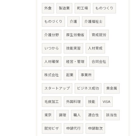
外食
製造業
町工場
ものつくり
ものづくり
介護
介護福祉士
介護分野
厚生労働省
育成就労
いつから
技能実習
人材育成
人材確保
経営・管理
合同会社
株式会社
起業
事業所
スタートアップ
ビジネス成功
貴金属
毛皮加工
外国料理
技能
VISA
東京
調理
職人
適合性
該当性
就労ビザ
申請代行
申請取次