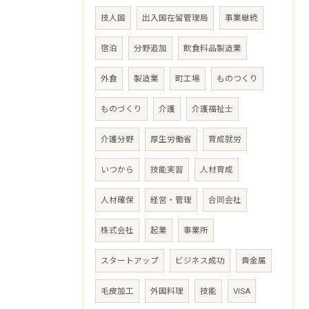
技人国
出入国在留管理局
事業継続
宿泊
分野追加
飲食料品製造業
外食
製造業
町工場
ものつくり
ものづくり
介護
介護福祉士
介護分野
厚生労働省
育成就労
いつから
技能実習
人材育成
人材確保
経営・管理
合同会社
株式会社
起業
事業所
スタートアップ
ビジネス成功
貴金属
毛皮加工
外国料理
技能
VISA