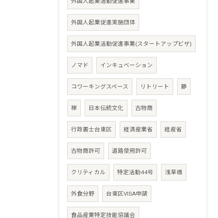
外国人起業活動促進事業
外国人起業促進実施団体
外国人起業活動促進事業(スタートアップビザ)
ノマド
インキュベーション
コワーキングスペース
リトリート
静
禅
日本伝統文化
古物商
行政書士台東区
経済産業省
経産省
古物商許可
道路使用許可
クリティカル
特定活動44号
浅草橋
外食分野
台東区VISA申請
食品産業特定技能協議会