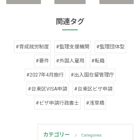
関連タグ
#育成就労制度
#監理支援機関
#監理団体型
#要件
#外国人雇用
#転籍
#2027年4月施行
#出入国在留管理庁
#台東区VISA申請
#台東区ビザ申請
#ビザ申請行政書士
#浅草橋
カテゴリー
Categories