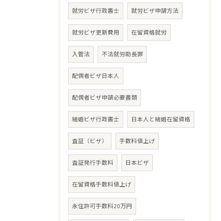
就労ビザ行政書士
就労ビザ申請方法
就労ビザ更新費用
在留資格就労
入管法
不法就労助長罪
配偶者ビザ日本人
配偶者ビザ申請必要書類
結婚ビザ行政書士
日本人と結婚在留資格
査証（ビザ）
手数料値上げ
査証発行手数料
日本ビザ
在留資格手数料値上げ
永住許可手数料20万円