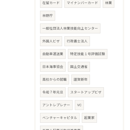
在留カード
マイナンバーカード
林業
林野庁
一般社団法人林業技能向上センター
外国人ビザ
行政書士法人
自動車運送業
特定技能１号評価試験
日本海事協会
国土交通省
高校からの就職
謹賀新年
令和７年元旦
スタートアップビザ
アントレプレナー
VC
ベンチャーキャピタル
起業家