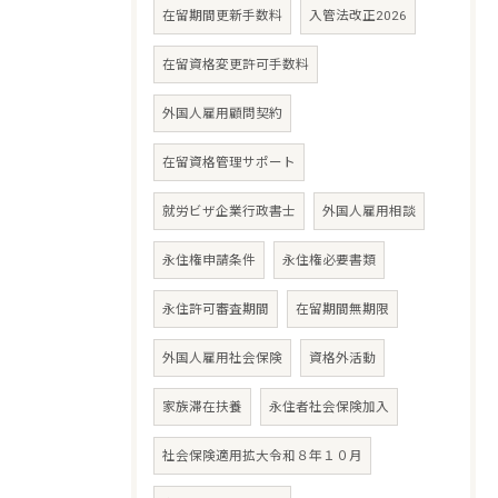
在留期間更新手数料
入管法改正2026
在留資格変更許可手数料
外国人雇用顧問契約
在留資格管理サポート
就労ビザ企業行政書士
外国人雇用相談
永住権申請条件
永住権必要書類
永住許可審査期間
在留期間無期限
外国人雇用社会保険
資格外活動
家族滞在扶養
永住者社会保険加入
社会保険適用拡大令和８年１０月