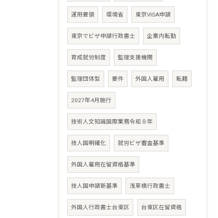
運用要領
環境省
東京VISA申請
東京でビザ申請行政書士
企業内転勤
育成就労制度
監理支援機関
監理団体型
要件
外国人雇用
転籍
2027年4月施行
技術人文知識国際業務令和８年
技人国明確化
就労ビザ審査基準
外国人雇用在留資格基準
技人国申請新基準
浅草橋行政書士
外国人行政書士台東区
台東区在留資格