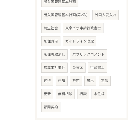
出入国管理基本計画
出入国管理基本計画(第2次)
外国人受入れ
共生社会
東京ビザ申請行政書士
永住許可
ガイドライン改定
永住者取消し
パブリックコメント
独立生計要件
台東区
行政書士
代行
申請
許可
届出
定款
更新
無料相談
相談
永住権
顧問契約