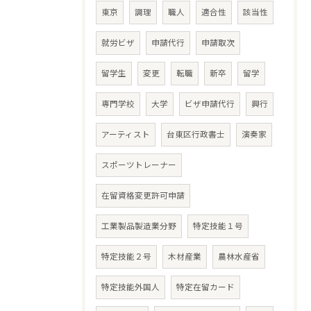
東京
調理
職人
適合性
該当性
就労ビザ
申請代行
申請取次
留学生
変更
転職
新卒
留学
専門学校
大学
ビザ申請代行
興行
アーティスト
台東区行政書士
演奏家
スポーツトレーナー
在留資格変更許可申請
工業製品製造業分野
特定技能１号
特定技能２号
木材産業
農林水産省
特定技能外国人
特定在留カード