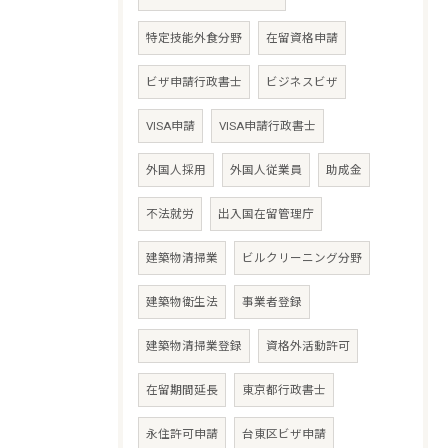
特定技能外食分野
在留資格申請
ビザ申請行政書士
ビジネスビザ
VISA申請
VISA申請行政書士
外国人採用
外国人従業員
助成金
不法就労
出入国在留管理庁
建築物清掃業
ビルクリーニング分野
建築物衛生法
事業者登録
建築物清掃業登録
資格外活動許可
在留期間延長
東京都行政書士
永住許可申請
台東区ビザ申請