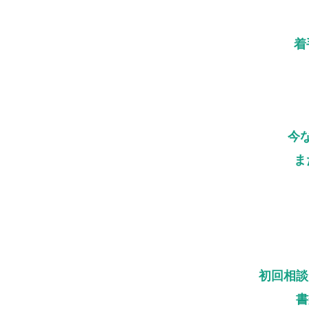
着
今
ま
初回相談
書