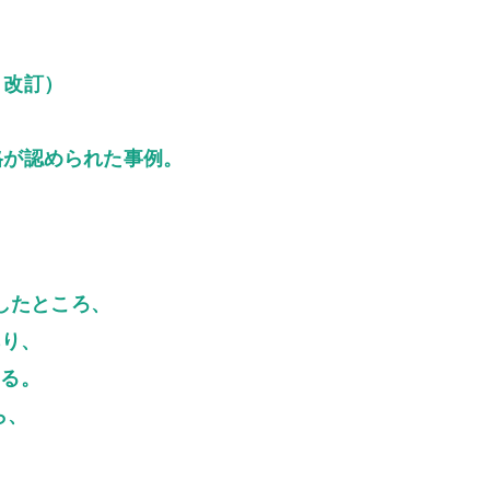
月改訂）
格が認められた事例。
したところ、
あり、
ある。
ら、
、