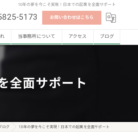
10年の夢を今こそ実現！日本での起業を全面サポート
5825-5173
お問い合わせはこちら
れ
当事務所について
アクセス
ブログ
就労ビザ
法人設立
を全面サポート
外国人
申請代行
書類作成
ブログ
10年の夢を今こそ実現！日本での起業を全面サポート