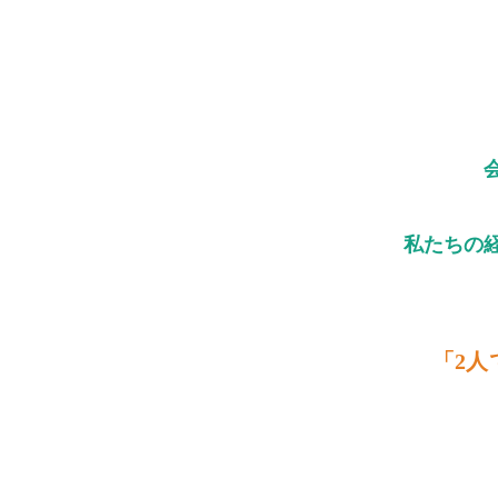
私たちの
「2人