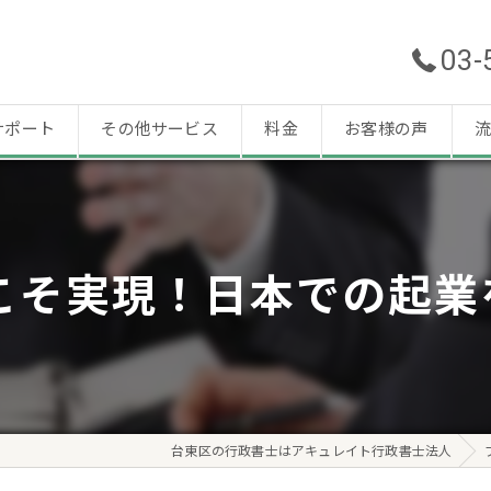
03-
サポート
その他サービス
料金
お客様の声
流
今こそ実現！日本での起業
台東区の行政書士はアキュレイト行政書士法人