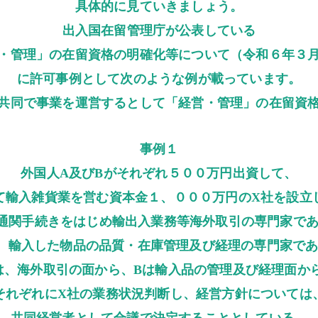
具体的に見ていきましょう。
出入国在留管理庁が公表している
・管理」の在留資格の明確化等について（令和６年３
に許可事例として次のような例が載っています。
共同で事業を運営するとして「経営・管理」の在留資
事例１
外国人A及びBがそれぞれ５００万円出資して、
て輸入雑貨業を営む資本金１、０００万円のX社を設立
通関手続きをはじめ輸出入業務等海外取引の専門家で
、輸入した物品の品質・在庫管理及び経理の専門家で
は、海外取引の面から、Bは輸入品の管理及び経理面か
それぞれにX社の業務状況判断し、経営方針については