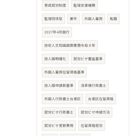
育成就労制度
監理支援機関
監理団体型
要件
外国人雇用
転籍
2027年4月施行
技術人文知識国際業務令和８年
技人国明確化
就労ビザ審査基準
外国人雇用在留資格基準
技人国申請新基準
浅草橋行政書士
外国人行政書士台東区
台東区在留資格
就労ビザ行政書士
就労ビザ申請方法
就労ビザ更新費用
在留資格就労