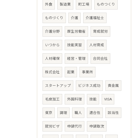
外食
製造業
町工場
ものつくり
ものづくり
介護
介護福祉士
介護分野
厚生労働省
育成就労
いつから
技能実習
人材育成
人材確保
経営・管理
合同会社
株式会社
起業
事業所
スタートアップ
ビジネス成功
貴金属
毛皮加工
外国料理
技能
VISA
東京
調理
職人
適合性
該当性
就労ビザ
申請代行
申請取次