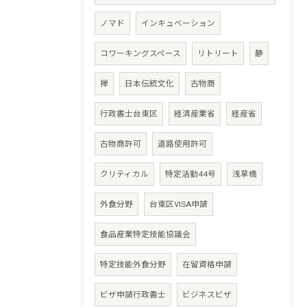
ノマド
インキュベーション
コワーキングスペース
リトリート
静
禅
日本伝統文化
古物商
行政書士台東区
経済産業省
経産省
古物商許可
道路使用許可
クリティカル
特定活動44号
浅草橋
外食分野
台東区VISA申請
食品産業特定技能協議会
特定技能外食分野
在留資格申請
ビザ申請行政書士
ビジネスビザ