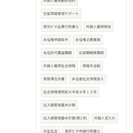
外国人雇用顧問契約
在留資格管理サポート
就労ビザ企業行政書士
外国人雇用相談
永住権申請条件
永住権必要書類
永住許可審査期間
在留期間無期限
外国人雇用社会保険
資格外活動
家族滞在扶養
永住者社会保険加入
社会保険適用拡大令和８年１０月
出入国管理基本計画
出入国管理基本計画(第2次)
外国人受入れ
共生社会
東京ビザ申請行政書士