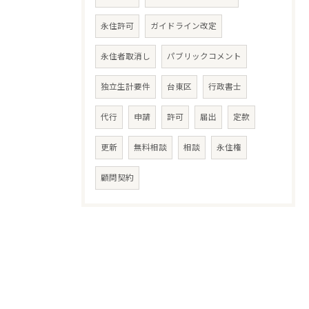
永住許可
ガイドライン改定
永住者取消し
パブリックコメント
独立生計要件
台東区
行政書士
代行
申請
許可
届出
定款
更新
無料相談
相談
永住権
顧問契約