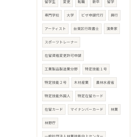
留学生
変更
転職
新卒
留学
専門学校
大学
ビザ申請代行
興行
アーティスト
台東区行政書士
演奏家
スポーツトレーナー
在留資格変更許可申請
工業製品製造業分野
特定技能１号
特定技能２号
木材産業
農林水産省
特定技能外国人
特定在留カード
在留カード
マイナンバーカード
林業
林野庁
一般社団法人林業技能向上センター