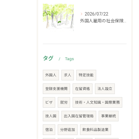
2026/07/22
外国人雇用の社会保険加入義務｜留学生・家族滞在・永住者別に解説
タグ
Tags
外国人
求人
特定技能
登録支援機関
在留資格
法人設立
ビザ
就労
技術・人文知識・国際業務
技人国
出入国在留管理局
事業継続
宿泊
分野追加
飲食料品製造業