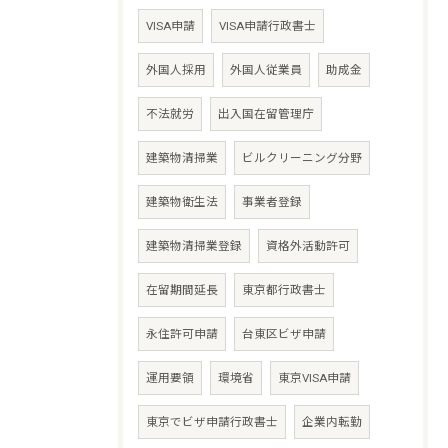
VISA申請
VISA申請行政書士
外国人採用
外国人従業員
助成金
不法就労
出入国在留管理庁
建築物清掃業
ビルクリーニング分野
建築物衛生法
事業者登録
建築物清掃業登録
資格外活動許可
在留期間延長
東京都行政書士
永住許可申請
台東区ビザ申請
運用要領
環境省
東京VISA申請
東京でビザ申請行政書士
企業内転勤