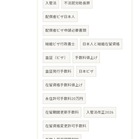
入管法
不法就労助長罪
配偶者ビザ日本人
配偶者ビザ申請必要書類
結婚ビザ行政書士
日本人と結婚在留資格
査証（ビザ）
手数料値上げ
査証発行手数料
日本ビザ
在留資格手数料値上げ
永住許可手数料20万円
在留期間更新手数料
入管法改正2026
在留資格変更許可手数料